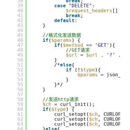
38
break
;
39
case
"DELETE"
:
40
$request_headers
[] = 
"
41
break
;
42
default
:
43
}
44
45
//格式化发送数据
46
if
(
$params
) {
47
if
(
$method
== 
'GET'
){
48
//GET请求
49
$url
= 
$url
. 
'?'
. ht
50
}
51
/*
else
{
52
if
(!
$type
){
53
$params
= json_enc
54
}
55
}*/
56
}
57
58
//发送http请求
59
$ch
= curl_init();
60
if
(
$type
) {
61
curl_setopt(
$ch
, CURLOPT_T
62
curl_setopt(
$ch
, CURLOPT_N
63
curl_setopt(
$ch
, CURLOPT_T
64
}
else
{