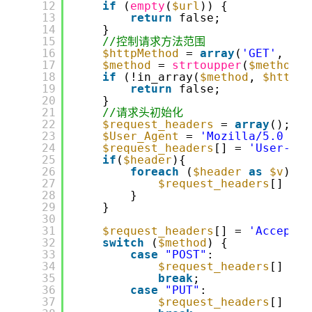
12
if
(
empty
(
$url
)) {
13
return
false;
14
}
15
//控制请求方法范围
16
$httpMethod
= 
array
(
'GET'
, 
'PO
17
$method
= 
strtoupper
(
$method
);
18
if
(!in_array(
$method
, 
$httpMe
19
return
false;
20
}
21
//请求头初始化
22
$request_headers
= 
array
();
23
$User_Agent
= 
'Mozilla/5.0 (X1
24
$request_headers
[] = 
'User-Age
25
if
(
$header
){
26
foreach
(
$header
as
$v
) {
27
$request_headers
[] = 
$
28
}
29
}
30
31
$request_headers
[] = 
'Accept: 
32
switch
(
$method
) {
33
case
"POST"
:
34
$request_headers
[] = 
"
35
break
;
36
case
"PUT"
:
37
$request_headers
[] = 
"