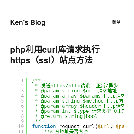
Ken's Blog
菜单
php利用curl库请求执行
https（ssl）站点方法
1
/**
2
* 发送https/http请求  正常/异步
3
* @param string $url 请求地址
4
* @param array $params http请
5
* @param string $method http方法(G
6
* @param array $header http请求头
7
* @param int $type 请求类型 0正常，
8
* @return string|bool
9
*/
10
function
request_curl(
$url
, 
$param
11
//检查地址是否为空