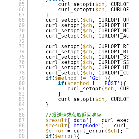
65
curl_setopt(
$ch
, CURLOPT_T
66
curl_setopt(
$ch
, CURLOPT_C
67
}
68
curl_setopt(
$ch
, CURLOPT_URL, 
69
curl_setopt(
$ch
, CURLOPT_HEADE
70
curl_setopt(
$ch
, CURLOPT_NOBOD
71
curl_setopt(
$ch
, CURLOPT_AUTOR
72
73
curl_setopt(
$ch
, CURLOPT_RETUR
74
curl_setopt(
$ch
, CURLOPT_BINAR
75
curl_setopt(
$ch
, CURLOPT_SSL_V
76
curl_setopt(
$ch
, CURLOPT_SSL_V
77
curl_setopt(
$ch
, CURLOPT_HTTPH
78
curl_setopt(
$ch
, CURLOPT_CUSTO
79
if
(
$method
!= 
'GET'
){
80
if
(
$method
!= 
'POST'
){
81
curl_setopt(
$ch
, CURLOP
82
}
83
curl_setopt(
$ch
, CURLOPT_P
84
}
85
86
//发送请求获取返回响应
87
$result
[
'data'
] = curl_exec(
$c
88
$result
[
'httpCode'
] = curl_get
89
$error
= curl_error(
$ch
);
90
if
(
$error
){