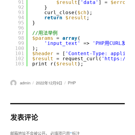
91
$result
[
'data'
] = 
$error
;
92
}
93
curl_close(
$ch
);
94
return
$result
;
95
}
96
97
//用法举例
98
$params
= 
array
(
99
'input_text'
=> 
'PHP用CURL发送
100
);
101
$header
= [
'Content-Type: applicat
102
$result
= request_curl(
'
https://ke
103
print_r(
$result
);
作
admin
发
2022年12月9日
分
PHP
者
布
类
于
发表评论
邮箱地址不会被公开。
必填项已用
*
标注