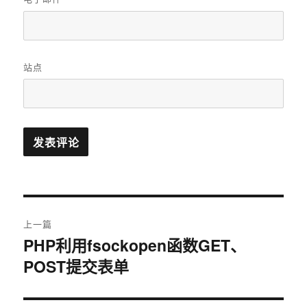
站点
文
上一篇
章
PHP利用fsockopen函数GET、
上
POST提交表单
篇
导
文
航
章：