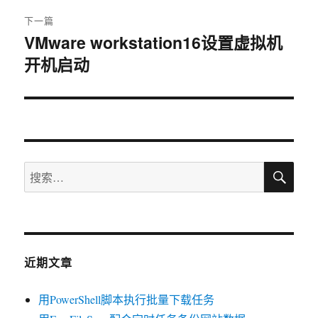
下一篇
VMware workstation16设置虚拟机
下
开机启动
篇
文
章：
搜
搜
索
索：
近期文章
用PowerShell脚本执行批量下载任务